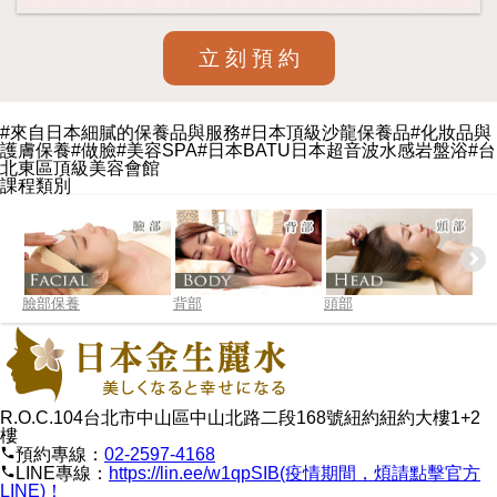
立 刻 預 約
#來自日本細膩的保養品與服務#日本頂級沙龍保養品#化妝品與
護膚保養#做臉#美容SPA#日本BATU日本超音波水感岩盤浴#台
北東區頂級美容會館
課程類別
臉部保養
背部
頭部
腿
R.O.C.104台北市中山區中山北路二段168號紐約紐約大樓1+2
樓
phone
預約專線：
02-2597-4168
phone
LINE專線：
https://lin.ee/w1qpSIB(疫情期間，煩請點擊官方
LINE)！