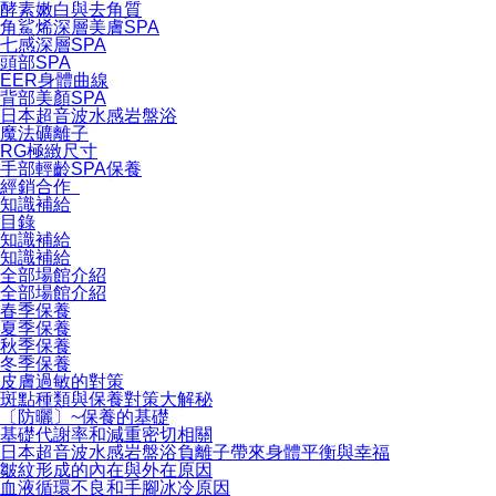
酵素嫩白與去角質
角鯊烯深層美膚SPA
七感深層SPA
頭部SPA
EER身體曲線
背部美顏SPA
日本超音波水感岩盤浴
魔法礦離子
RG極緻尺寸
手部輕齡SPA保養
經銷合作
知識補給
目錄
知識補給
知識補給
全部場館介紹
全部場館介紹
春季保養
夏季保養
秋季保養
冬季保養
皮膚過敏的對策
斑點種類與保養對策大解秘
〔防曬〕~保養的基礎
基礎代謝率和減重密切相關
日本超音波水感岩盤浴負離子帶來身體平衡與幸福
皺紋形成的內在與外在原因
血液循環不良和手腳冰冷原因