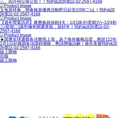
三、四月份公休公告！！預約&諮詢電話-02-2597-4168
玉兔迎祥春，開春報喜優惠活動即日起至2/28(二)止！預約&諮
詢電話-02-2597-4168
【過年營業訊息】農曆春節休館4天：1/21除夕(星期六)~1/24初
三(星期二)讓您擁有開運美肌，迎好年！預約&諮詢電話-02-
2597-4168
★因應全球通膨各項費用上漲，為了推持服務品質，將於112年
2月1日起微調各項課程價格，懇請體恤諒解！搶先美麗預約&諮
詢電話-02-2597-4168
線上購物
目錄
線上購物