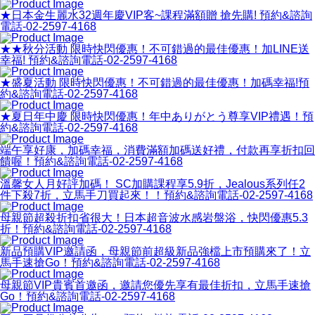
★日本金生麗水32週年慶VIP客~課程滿額贈 搶先購! 預約&諮詢
電話-02-2597-4168
★★秋分活動 限時快閃優惠！不可錯過的最佳優惠！加LINE送
幸福! 預約&諮詢電話-02-2597-4168
★盛夏活動 限時快閃優惠！不可錯過的最佳優惠！加碼幸福!預
約&諮詢電話-02-2597-4168
★夏日年中慶 限時快閃優惠！年中ありがとう尊享VIP禮遇！預
約&諮詢電話-02-2597-4168
端午享好康，加碼幸福，消費滿額加碼送好禮，付款再享折扣回
饋喔！預約&諮詢電話-02-2597-4168
溫馨女人月好評加碼！ SC加購課程享5.9折，Jealous系列任2
件下殺7折，立馬手刀買起來！！預約&諮詢電話-02-2597-4168
母親節超殺折扣省很大！日本超音波水感岩盤浴，快閃優惠5.3
折！預約&諮詢電話-02-2597-4168
新品預購VIP邀請函，母親節前超級新品強檔上市預購來了！立
馬手速搶Go！預約&諮詢電話-02-2597-4168
母親節VIP貴賓首邀函，邀請您優先享有最佳折扣，立馬手速搶
Go！預約&諮詢電話-02-2597-4168