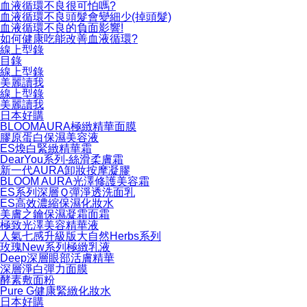
血液循環不良很可怕嗎?
血液循環不良頭髮會變細少(掉頭髮)
血液循環不良的負面影響!
如何健康吃能改善血液循環?
線上型錄
目錄
線上型錄
美麗讀我
線上型錄
美麗讀我
日本好購
BLOOMAURA極緻精華面膜
膠原蛋白保濕美容液
ES煥白緊緻精華霜
DearYou系列-絲滑柔膚霜
新一代AURA卸妝按摩凝膠
BLOOM AURA光澤修護美容霜
ES系列深層Ｑ彈淨透洗面乳
ES高效濃縮保濕化妝水
美膚之鑰保濕凝霜面霜
極致光澤美容精華液
人氣七感升級版大自然Herbs系列
玫瑰New系列極緻乳液
Deep深層眼部活膚精華
深層淨白彈力面膜
酵素敷面粉
Pure G健康緊緻化妝水
日本好購