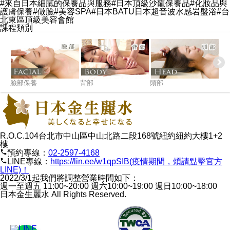
#來自日本細膩的保養品與服務#日本頂級沙龍保養品#化妝品與
護膚保養#做臉#美容SPA#日本BATU日本超音波水感岩盤浴#台
北東區頂級美容會館
課程類別
臉部保養
背部
頭部
腿
R.O.C.104台北市中山區中山北路二段168號紐約紐約大樓1+2
樓
phone
預約專線：
02-2597-4168
phone
LINE專線：
https://lin.ee/w1qpSIB(疫情期間，煩請點擊官方
LINE)！
2022/3/1起我們將調整營業時間如下：
週一至週五 11:00~20:00 週六10:00~19:00 週日10:00~18:00
日本金生麗水 All Rights Reserved.