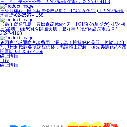
三、四月份公休公告！！預約&諮詢電話-02-2597-4168
玉兔迎祥春，開春報喜優惠活動即日起至2/28(二)止！預約&諮
詢電話-02-2597-4168
【過年營業訊息】農曆春節休館4天：1/21除夕(星期六)~1/24初
三(星期二)讓您擁有開運美肌，迎好年！預約&諮詢電話-02-
2597-4168
★因應全球通膨各項費用上漲，為了推持服務品質，將於112年
2月1日起微調各項課程價格，懇請體恤諒解！搶先美麗預約&諮
詢電話-02-2597-4168
線上購物
目錄
線上購物