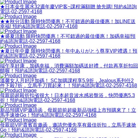
★日本金生麗水32週年慶VIP客~課程滿額贈 搶先購! 預約&諮詢
電話-02-2597-4168
★★秋分活動 限時快閃優惠！不可錯過的最佳優惠！加LINE送
幸福! 預約&諮詢電話-02-2597-4168
★盛夏活動 限時快閃優惠！不可錯過的最佳優惠！加碼幸福!預
約&諮詢電話-02-2597-4168
★夏日年中慶 限時快閃優惠！年中ありがとう尊享VIP禮遇！預
約&諮詢電話-02-2597-4168
端午享好康，加碼幸福，消費滿額加碼送好禮，付款再享折扣回
饋喔！預約&諮詢電話-02-2597-4168
溫馨女人月好評加碼！ SC加購課程享5.9折，Jealous系列任2
件下殺7折，立馬手刀買起來！！預約&諮詢電話-02-2597-4168
母親節超殺折扣省很大！日本超音波水感岩盤浴，快閃優惠5.3
折！預約&諮詢電話-02-2597-4168
新品預購VIP邀請函，母親節前超級新品強檔上市預購來了！立
馬手速搶Go！預約&諮詢電話-02-2597-4168
母親節VIP貴賓首邀函，邀請您優先享有最佳折扣，立馬手速搶
Go！預約&諮詢電話-02-2597-4168