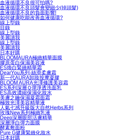
血液循環不良很可怕嗎?
血液循環不良頭髮會變細少(掉頭髮)
血液循環不良的負面影響!
如何健康吃能改善血液循環?
線上型錄
目錄
線上型錄
美麗讀我
線上型錄
美麗讀我
日本好購
BLOOMAURA極緻精華面膜
膠原蛋白保濕美容液
ES煥白緊緻精華霜
DearYou系列-絲滑柔膚霜
新一代AURA卸妝按摩凝膠
BLOOM AURA光澤修護美容霜
ES系列深層Ｑ彈淨透洗面乳
ES高效濃縮保濕化妝水
美膚之鑰保濕凝霜面霜
極致光澤美容精華液
人氣七感升級版大自然Herbs系列
玫瑰New系列極緻乳液
Deep深層眼部活膚精華
深層淨白彈力面膜
酵素敷面粉
Pure G健康緊緻化妝水
日本好購