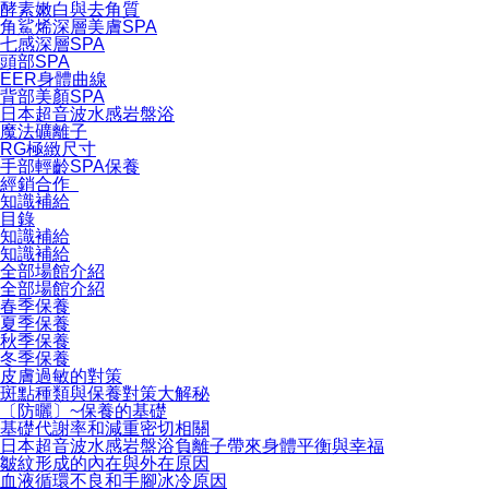
酵素嫩白與去角質
角鯊烯深層美膚SPA
七感深層SPA
頭部SPA
EER身體曲線
背部美顏SPA
日本超音波水感岩盤浴
魔法礦離子
RG極緻尺寸
手部輕齡SPA保養
經銷合作
知識補給
目錄
知識補給
知識補給
全部場館介紹
全部場館介紹
春季保養
夏季保養
秋季保養
冬季保養
皮膚過敏的對策
斑點種類與保養對策大解秘
〔防曬〕~保養的基礎
基礎代謝率和減重密切相關
日本超音波水感岩盤浴負離子帶來身體平衡與幸福
皺紋形成的內在與外在原因
血液循環不良和手腳冰冷原因